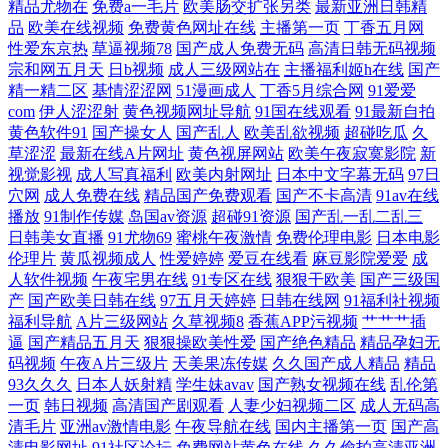
精品尤物在
免费a一毛片
欧美肠交扩张另类
最新亚洲日韩精
品
欧美在线视频
免费黄色网址在线
主播第一页
丁香五月网
性爱东京热
草逼视频78
国产成人免费无码
高清日韩无码视频
本污污视频 草草操肏 伊人色涩 日韩国产在线 AV片区 日韩性交网站 国产
宗和网五月天
日b视频
成人三级网站在
主播福利姬h在线
国产
精一精二区
基情涩涩网
51漫画成人
丁香5月综合网
91爱爱
黑丝足交在线 亚洲天堂官方网站 91手机免费视频 欧美色图色 超碰导航 丝
com
伊人涩涩射
黄色视频网址导航
91国在线观看
91最新自拍
黄色软件91
国产操女人
国产乱人
欧美乱欲视频
超碰吃瓜
久
袜脚网址 97婷婷四色播 欧美免费乱码 AV超碰久久香蕉 另类专区激情 18
草涩涩
最新在线A片网址
黄色视屏网站
欧美午夜寂寞影院
新
视觉影视
成人写真福利
欧美内射网址
日本中文字幕无码
97日
穴网
成人免费在线
精品国产免费观看
国产不卡高清
91av在线
色网 国产主播在线观看 深夜欲室导航 白丝白虎91中出 日韩啪啪导航 操碰
播放
91制作传媒
岛国av资源
超碰91资源
国产乱一乱二乱三
日韩美女直播
91尤物69
蜜桃午夜激情
免费伦理电影
日本电影
自拍 欧美性爱直播 91蜜臀在线观看 九九福利视频 午夜免费福利院 韩国av
伦理片
黄瓜视频成人
性爱婷婷
爱豆在线看
麻豆影院爱爱
成
人软件视频
午夜宅男在线
91专区在线
狠狠干欧美
国产三级国
网 午夜福利传媒影视 国产福利影院 亚洲黄色免费电影 美女爆操 91色情蜜
产
国产欧美日韩在线
97五月天婷婷
日韩在线网
91福利社视频
福利导航
A片三级网站
久草视频8
香蕉APP污视频
艹艹艹插
逼
国产精品五月天
狠狠操欧美性爱
国产绝色精品
精品孕妇无
桃茄子 麻豆久久 91官网一匹二区 精品一二三专区 亚洲巨乳16区 国产久草
码视频
午夜A片三级片
天美果冻传媒
久久国产成人精品
精品
93久久久
日本人妖射精
学生妹avav
国产熟女视频在线
乱伦第
香蕉 免费欧美毛片A级 岛国午夜撸在线 超碰照片97导航 日韩色av影院 波
一页
韩日视频
高清国产剧观看
人妻少妇视频二区
成人无码高
清毛片
亚洲av激情电影
午夜导航在线
国内主播第一页
国产高
清电影网址
91社区论坛
免费网站黄色在线
久久偷拍高清亚洲