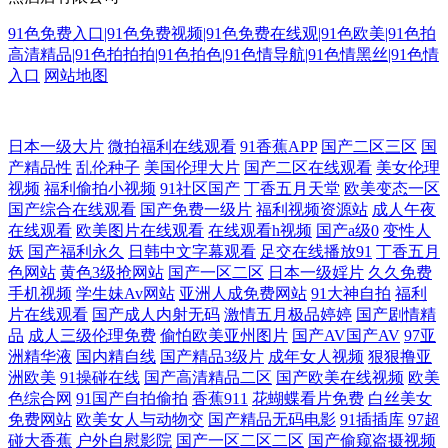
91色免费入口|91色免费视频|91色免费在线观|91色欧美|91色拍
高清精品|91色拍拍拍|91色拍色|91色情导航|91色情黑丝|91色情
入口
网站地图
深夜福利影院 超碰在线人人看 午夜福利123 av奇色 韩国成人社区 青青娱
日本一级大片
微拍福利在线观看
91香蕉APP
国产二区三区
国
产精品性
乱伦种子
美国伦理大片
国产二区在线观看
美女伦理
视频
福利偷拍小视频
91社区国产
丁香五月天堂
欧美变态一区
乐91 亚洲欧美另类综合 国产精v色 大香蕉伊人美色 欧美一A一片传媒 99
国产综合在线观看
国产免费一级片
福利视频资源站
成人午夜
在线观看
欧美图片在线观看
在线观看h视频
国产a级0
变性人
爱99色 黑丝视频 日韩色图合集 91素人在线 黄色网址视频大全 日韩1234
妖
国产福利永久
日韩中文字幕观看
足交在线播放91
丁香五月
色网站
黄色3级抢网站
国产一区二区
日本一级婬片
久久免费
亚洲五区视频 亚洲涩涩免费 老司机七区八区 91黑人探花 国产后入链接 欧
手机视频
学生妹Av网站
亚洲人成免费网站
91大神自拍
福利
片在线观看
国产成人内射无码
激情五月极品婷婷
国产剧情精
品
成人三级伦理免费
偷怕欧美亚州图片
国产AV国产AV
97亚
美十日韩十成人 97蜜桃网 九九热自拍 在线青青草av 国产精品片 青青操久
洲精华液
国内精自线
国产精品3级片
成年女人视频
狠狠撸亚
洲欧美
91操碰在线
国产高清精品二区
国产欧美在线视频
欧美
操视频 欧美久草 俺也去影音先锋 狼人综合成干网 超碰亚洲免费 日韩你懂
色综合网
91国产自拍偷拍
香蕉911
花蝴蝶看片免费
白丝美女
免费网站
欧美女人与动物交
国产精品无码电影
91插插库
97超
得 av导航网址网站 麻豆精品123 网站96熟女 51福利视频 亚洲乱乱少妇后
碰大香蕉
户外自慰影院
国产一区二区二区
国产偷窥盗摄视频